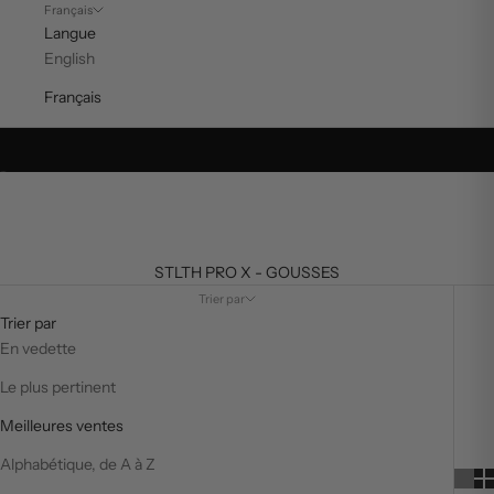
Français
Langue
English
Français
Aller à l'élément 1
Aller à l'élément 2
STLTH PRO X - GOUSSES
Trier par
Trier par
En vedette
Le plus pertinent
Meilleures ventes
Alphabétique, de A à Z