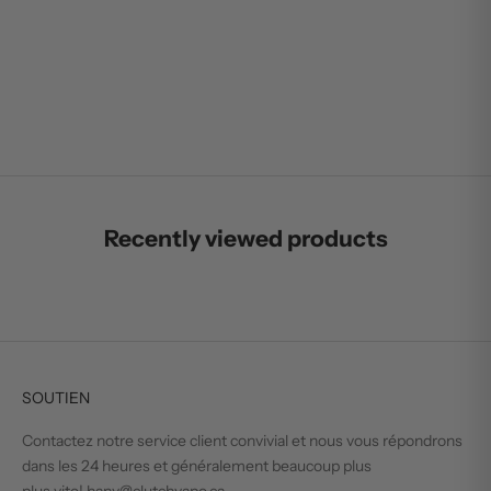
STLTH PRO X-QUAD BIÈRE
GLACE
PRIX DE VENTE
$24.99
Recently viewed products
SOUTIEN
Contactez notre service client convivial et nous vous répondrons
dans les 24 heures et généralement beaucoup plus