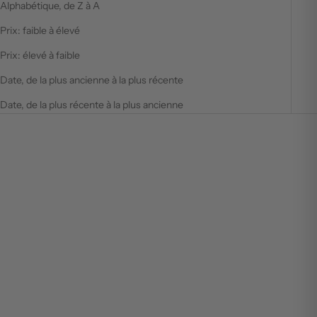
Alphabétique, de Z à A
Prix: faible à élevé
Prix: élevé à faible
Date, de la plus ancienne à la plus récente
Date, de la plus récente à la plus ancienne
EN RUPTURE
EN RUPTURE
STLTH PRO X - GLACE AUX
STLTH PRO X - GLACE AU
RAISIN ET AUX BAIES
CITRON ET AUX BLEUETS