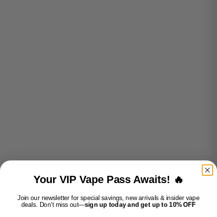
PRIX DE VENTE
PRIX DE VENTE
$24.99
$24.99
EN RUPTURE
EN RUPTURE
STLTH PRO X - GLACE
STLTH PRO X - GLACE AU
POMME KIWI MELON
MIEL ET À LA PASTÈQUE
PRIX DE VENTE
PRIX DE VENTE
$24.99
$24.99
Your VIP Vape Pass Awaits! 🔥
EN RUPTURE
EN RUPTURE
Join our newsletter for special savings, new arrivals & insider vape
deals. Don’t miss out—
sign up today and get up to 10% OFF