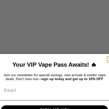
E CITRON - SEL 20MG/ML -
GOUTTE DE CITRON - SEL 
E À LA FRAMBOISE BLEUE
MYRTILLE
PRIX DE VENTE
PRIX DE VE
$33.99
$33.99
RE
Your VIP Vape Pass Awaits! 🔥
Join our newsletter for special savings, new arrivals & insider vape
deals. Don’t miss out—
sign up today and get up to 10% OFF
Email