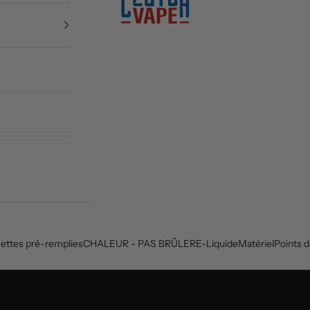
ettes pré-remplies
CHALEUR - PAS BRÛLER
E-Liquide
Matériel
Points 