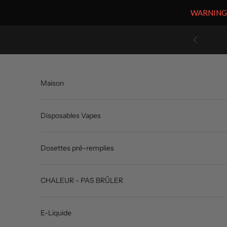
WARNING: V
Passer au contenu
Précédent
Maison
Disposables Vapes
Dosettes pré-remplies
CHALEUR - PAS BRÛLER
E-Liquide