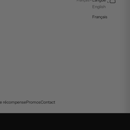
Français
English
Français
de récompense
Promos
Contact