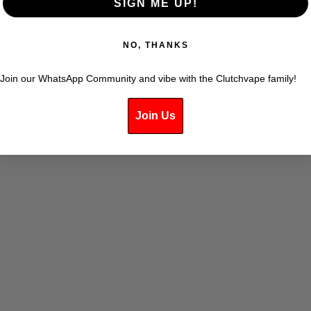
SIGN ME UP!
NO, THANKS
E CITRON - SEL 20MG/ML -
GOUTTE DE CITRON - SEL 
Join our WhatsApp Community and vibe with the Clutchvape family!
POMME VERTE
LITCHI
PRIX DE VENTE
PRIX DE VE
$33.99
$33.99
Join Us