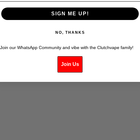
SIGN ME UP!
NO, THANKS
Join our WhatsApp Community and vibe with the Clutchvape family!
 - GLACE À LA PÊCHE + GLACE
FLIP BAR 2 - GLACE CLASSIQ
AU RAISIN BLANC
RACINE
Join Us
PRIX DE VENTE
PRIX DE VE
$38.99
$38.99